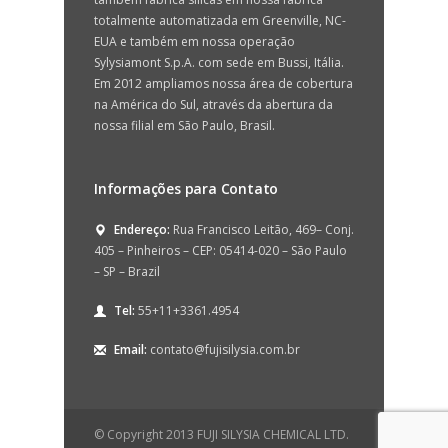
totalmente automatizada em Greenville, NC-
EUA e também em nossa operação
Sylysiamont S.p.A. com sede em Bussi, Itália.
Em 2012 ampliamos nossa área de cobertura
na América do Sul, através da abertura da
nossa filial em São Paulo, Brasil.
Informações para Contato
Endereço:
Rua Francisco Leitão, 469– Conj.
405 – Pinheiros – CEP: 05414-020 – São Paulo
– SP – Brazil
Tel:
55+11+3361.4954
Email:
contato@fujisilysia.com.br
© Copyright 2013 FUJI SILYSIA CHEMICAL LTD.