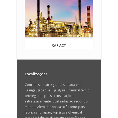
CARiACT
Localizações
Com nossa matriz global sediada em
Kasugai, Japão, a Fuji Silysia Chemical tem o
privilégio de possuir instalações
estrategicamente localizadas ao redor do
mundo. Além das nossas três principais
fábricas no Japão, Fuji Silysia Chemical
também fabrica sílicas em nossa fábrica